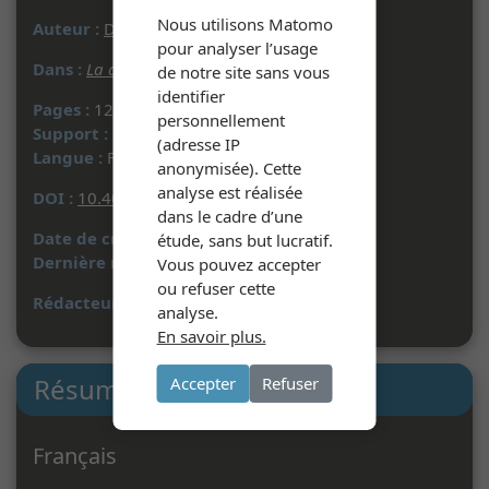
Nous utilisons Matomo
Auteur :
Dominique JACQUEMIN
pour analyser l’usage
Dans :
La détresse existentielle
- 2025
de notre site sans vous
identifier
Pages :
127 à 131
personnellement
Support :
Document imprimé
(adresse IP
Langue :
Français
anonymisée). Cette
analyse est réalisée
DOI :
10.4000/13iz2
dans le cadre d’une
Date de création :
03/09/2025
étude, sans but lucratif.
Dernière mise à jour :
03/09/2025
Vous pouvez accepter
ou refuser cette
Rédacteur :
S. A.
analyse.
En savoir plus.
Résumé
Accepter
Refuser
Français