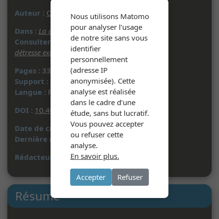
Auteur :
Olivier SALAZAR-FERRER
Nous utilisons Matomo
pour analyser l’usage
Dans :
La détresse existentielle
- 2025
de notre site sans vous
Consulter le volume original :
La
identifier
détresse existentielle
- 2025
personnellement
(adresse IP
Pages :
33 à 41
anonymisée). Cette
Support :
Document imprimé
analyse est réalisée
Langue :
Français
dans le cadre d’une
DOI :
10.4000/13iyk
étude, sans but lucratif.
Vous pouvez accepter
Date de création :
03/09/2025
ou refuser cette
Dernière mise à jour :
03/09/2025
analyse.
En savoir plus.
Rédacteur :
S. A.
Accepter
Refuser
Résumé