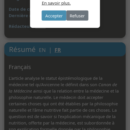
En savoir plus.
Date de création :
11/06/2025
Dernière mise à jour :
08/09/2025
Accepter
Refuser
Rédacteur :
A. M.
Résumé
|
EN
FR
Français
L’article analyse le statut épistémologique de la
médecine tel qu’Avicenne le définit dans son
Canon de
la Médecine
ainsi que la relation entre la médecine et la
philosophie naturelle. Le médecin doit accepter
certaines choses qui ont été établies par la philosophie
naturelle et l’âme nutritive fait partie de ces choses. La
question est de savoir si l’explication mécanique de la
nutrition, offerte par la médecine, est subordonnée à
son explication formelle donnée par la philosophie