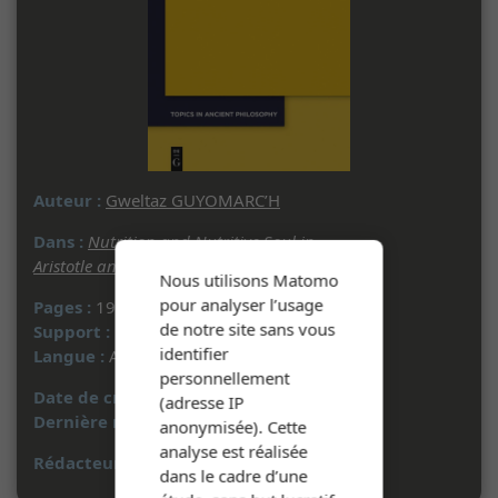
Auteur :
Gweltaz GUYOMARC’H
Dans :
Nutrition and Nutritive Soul in
Aristotle and Aristotelianism
- 2020
Nous utilisons Matomo
pour analyser l’usage
Pages :
197 à 219
de notre site sans vous
Support :
Document imprimé
identifier
Langue :
Anglais
personnellement
Date de création :
11/06/2025
(adresse IP
Dernière mise à jour :
08/09/2025
anonymisée). Cette
analyse est réalisée
Rédacteur :
A. M.
dans le cadre d’une