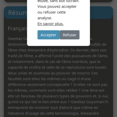
étude, sans but lucratif.
Vous pouvez accepter
Résumé
ou refuser cette
|
EN
FR
analyse.
En savoir plus.
Français
Accepter
Refuser
Gweltaz Guyomarc’h examine la question de la
distinction des parties de l’âme et celles des facultés de
l’âme chez Alexandre d’Aphrodise. Ce dernier, dans son
traité
De l’âme
, a affirmé l’unité des puissances de l’âme,
et notamment, dans le cas de l’âme nutritive, que la
capacité de croître et celle de se reproduire sont toutes
deux unies et soumises au pouvoir de nourrir. Ces
facultés sont-elles les mêmes ou s’agit-il d’une
différence seulement conceptuelle ? Si elles ne sont pas
les mêmes, comment sont-elles reliées ? Une âme est-
elle un faisceau de plusieurs types de pouvoirs et, si oui,
qu’est-ce qui fait le lien entre eux ? Gweltaz Guyomarc’h
entreprend de montrer tout d’abord que même en
l’absence d’usage de cette terminologie, Alexandre