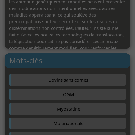
les animaux génétiquement modifiés peuvent présenter
des modifications non intentionnelles avec d’autres
maladies apparaissant, ce qui soulève des
préoccupations sur leur sécurité et sur les risques de
disséminations non contrôlées. L’auteur insiste sur le
fait qu’avec les nouvelles technologies de translocation,
la législation pourrait ne pas considérer ces animaux
comme génétiquement modifiés. Pour renforcer les
liens avec les animaux et le sens du métier d’éleveur, il
Mots-clés
est essentiel de repenser leurs conditions d’élevage
plutôt que de se concentrer uniquement sur des
solutions génétiques qui favorisent «
Bovins sans cornes
l’assujettissement et la subordination » (p. 188) à de
grandes multinationales. Il est essentiel aussi de
OGM
repenser la centralisation et l’homogénéisation par
« plus d’intuition, d’attention et de connexion » (p. 167)
pour établir une relation harmonieuse.
Myostatine
W. A.
Multinationale