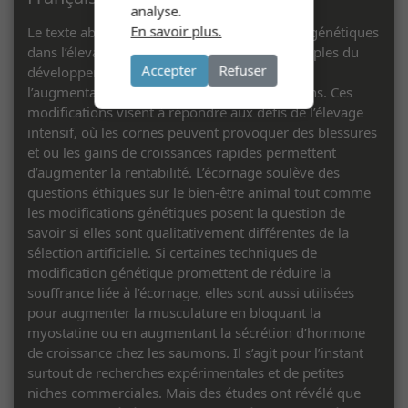
analyse.
En savoir plus.
Le texte aborde les enjeux des modifications génétiques
dans l’élevage, notamment à travers les exemples du
Accepter
Refuser
développement de bovins sans cornes, ou de
l’augmentation de la musculature des saumons. Ces
modifications visent à répondre aux défis de l’élevage
intensif, où les cornes peuvent provoquer des blessures
et ou les gains de croissances rapides permettent
d’augmenter la rentabilité. L’écornage soulève des
questions éthiques sur le bien-être animal tout comme
les modifications génétiques posent la question de
savoir si elles sont qualitativement différentes de la
sélection artificielle. Si certaines techniques de
modification génétique promettent de réduire la
souffrance liée à l’écornage, elles sont aussi utilisées
pour augmenter la musculature en bloquant la
myostatine ou en augmentant la sécrétion d’hormone
de croissance chez les saumons. Il s’agit pour l’instant
surtout de recherches expérimentales et de petites
niches commerciales. Mais des études ont révélé que