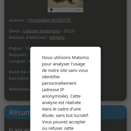
Auteur :
Christophe NOISETTE
Dans :
Liaisons pastorales
- 2023
Maison d'édition :
ediSens
Pages :
163 à 193
Support :
Document imprimé
Nous utilisons Matomo
Langue :
Français
pour analyser l’usage
de notre site sans vous
Date de création :
22/04/2025
identifier
Dernière mise à jour :
08/09/2025
personnellement
Rédacteur :
W. A.
(adresse IP
anonymisée). Cette
analyse est réalisée
dans le cadre d’une
Résumé
étude, sans but lucratif.
Vous pouvez accepter
ou refuser cette
Français