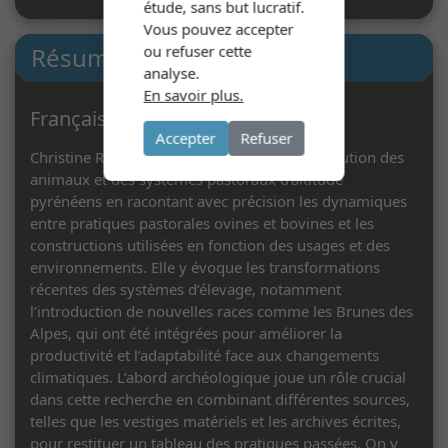
étude, sans but lucratif.
Vous pouvez accepter
ou refuser cette
Résumé
analyse.
En savoir plus.
Français
Accepter
Refuser
Christine Rendu montre dans cet article l’évolution des
animaux et des systèmes pastoraux d’altitude
pyrénéens en racontant avec précision les dynamiques
entre pratiques pastorales ovines et bovines et les
constructions utilisées en fonction des usages et des
environnements. Elle y évoque les transformations
récentes des systèmes d’élevage, notamment
l’introduction de nouvelles races comme les Brunes des
Alpes, qui ont été intégrées pour améliorer la
productivité et l’adaptabilité face aux changements
climatiques. L’abord archéologique joue un rôle crucial
dans cette recherche en combinant différentes sources,
telles que les vestiges matériels et les archives écrites,
pour restituer un tableau des pratiques passées. On y