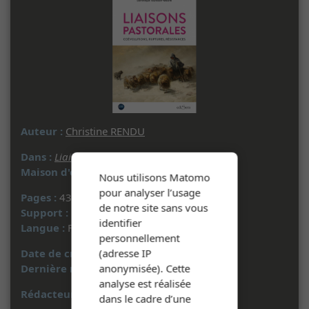
Auteur :
Christine RENDU
Dans :
Liaisons pastorales
- 2023
Maison d'édition :
ediSens
Nous utilisons Matomo
pour analyser l’usage
Pages :
43 à 62
de notre site sans vous
Support :
Document imprimé
identifier
Langue :
Français
personnellement
(adresse IP
Date de création :
22/04/2025
anonymisée). Cette
Dernière mise à jour :
08/09/2025
analyse est réalisée
Rédacteur :
W. A.
dans le cadre d’une