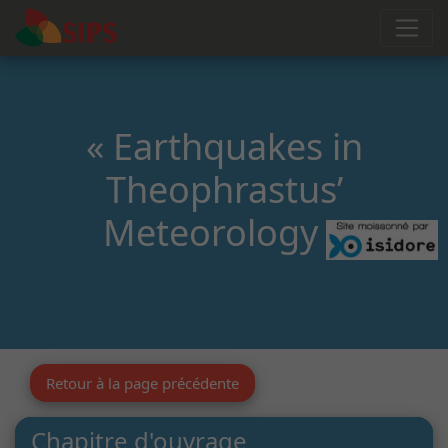
« Earthquakes in
Theophrastus’
Meteorology »
Retour à la page précédente
Chapitre d'ouvrage