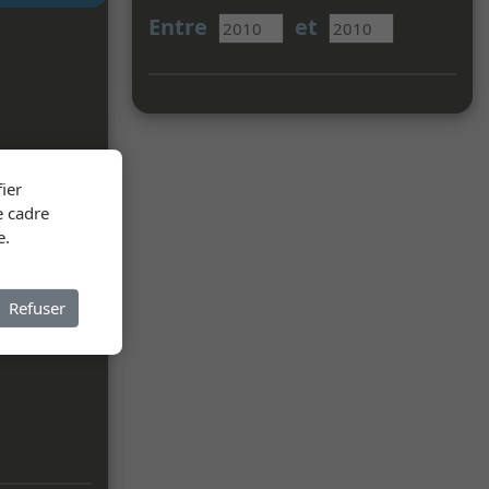
Entre
et
ier
e cadre
e.
Refuser