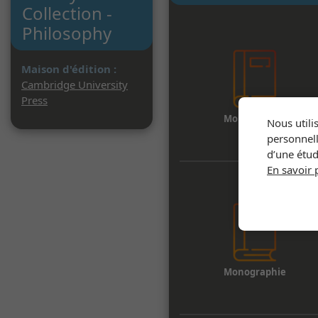
Collection -
Philosophy
Maison d'édition :
Cambridge University
Press
Monographie
Nous utili
personnell
d’une étud
En savoir 
Monographie